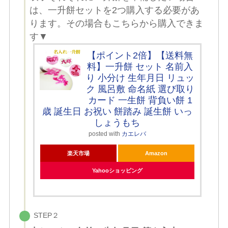
は、一升餅セットを2つ購入する必要があ
ります。その場合もこちらから購入できま
す▼
【ポイント2倍】【送料無
料】一升餅 セット 名前入
り 小分け 生年月日 リュッ
ク 風呂敷 命名紙 選び取り
カード 一生餅 背負い餅 1
歳 誕生日 お祝い 餅踏み 誕生餅 いっ
しょうもち
posted with
カエレバ
楽天市場
Amazon
Yahooショッピング
STEP２