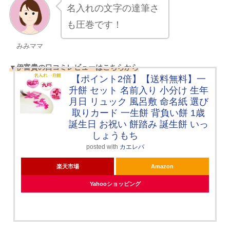
名入れの文字の達筆さ
も圧巻です！
みみママ
▼伊富貴の口コミレビューはこちらから
【ポイント2倍】【送料無料】一
升餅 セット 名前入り 小分け 生年
月日 リュック 風呂敷 命名紙 選び
取りカード 一生餅 背負い餅 1歳
誕生日 お祝い 餅踏み 誕生餅 いっ
しょうもち
posted with
カエレバ
楽天市場
Amazon
Yahooショッピング