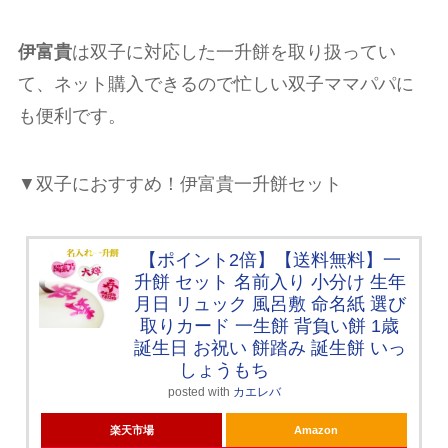
伊富貴
は双子に対応した一升餅を取り扱ってい
て、ネット購入できるので忙しい双子ママパパに
も便利です。
▼双子におすすめ！伊富貴一升餅セット
【ポイント2倍】【送料無料】一
升餅 セット 名前入り 小分け 生年
月日 リュック 風呂敷 命名紙 選び
取りカード 一生餅 背負い餅 1歳
誕生日 お祝い 餅踏み 誕生餅 いっ
しょうもち
posted with
カエレバ
楽天市場
Amazon