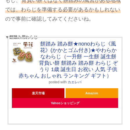
もし、
背負い餅ではなく餅踏みの風習がある地域
では、わらじを準備する必要があるかもしれない
ので事前に確認してみてくださいね。
▼餅踏み用わらじ
餅踏み 踏み餅★nonoわらじ《風
花》(かかとゴム付き)★やわらか
なわらじ（一升餅 一生餅 誕生餅
背負い餅 餅踏み 踏み餅 わらじ ぞ
うり 1歳 誕生日 お祝い 人気 子供
赤ちゃん おしゃれ ランキング ギフト）
posted with
カエレバ
楽天市場
Amazon
Yahooショッピング