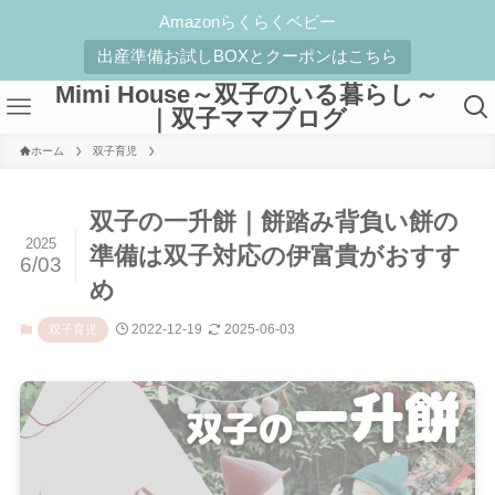
Amazonらくらくベビー
出産準備お試しBOXとクーポンはこちら
Mimi House～双子のいる暮らし～
｜双子ママブログ
ホーム
双子育児
双子の一升餅｜餅踏み背負い餅の
2025
準備は双子対応の伊富貴がおすす
6/03
め
2022-12-19
2025-06-03
双子育児