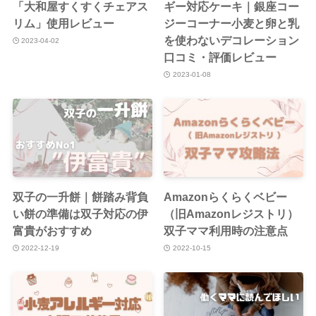
「大和屋すくすくチェアス
ギー対応ケーキ｜銀座コー
リム」使用レビュー
ジーコーナー
小麦と卵と乳
を使わないデコレーション
2023-04-02
口コミ・評価レビュー
2023-01-08
双子の一升餅｜餅踏み背負
Amazonらくらくベビー
い餅の準備は双子対応の伊
（旧Amazonレジストリ）
富貴がおすすめ
双子ママ利用時の注意点
2022-12-19
2022-10-15