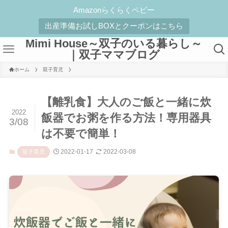
Amazonらくらくベビー
出産準備お試しBOXとクーポンはこちら
Mimi House～双子のいる暮らし～
｜双子ママブログ
ホーム
双子育児
【離乳食】大人のご飯と一緒に炊
2022
飯器でお粥を作る方法！専用器具
3/08
は不要で簡単！
2022-01-17
2022-03-08
双子育児