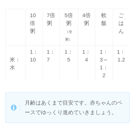
10
7倍
5倍
4倍
軟
ご
倍
粥
粥
粥
飯
は
粥
ん
（全
粥）
1：
1：
1：
1：
1：
1：
米：
10
7
5
4
3～
1.2
水
1：
2
月齢はあくまで目安です。赤ちゃんのペ
ースでゆっくり進めていきましょう。