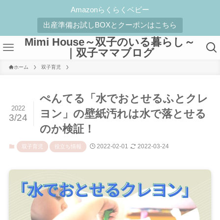
Amazonらくらくベビー
出産準備お試しBOXとクーポンはこちら
Mimi House～双子のいる暮らし～
｜双子ママブログ
ホーム
双子育児
ぺんてる「水でおとせるふとクレ
2022
ヨン」の壁紙汚れは水で落とせる
3/24
のか検証！
2022-02-01
2022-03-24
双子育児
役立ち情報